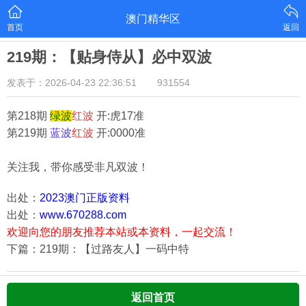
澳门精华区
首页
返回
219期：【贴身侍从】必中双波
发表于：2026-04-23 22:36:51
931554
第218期
绿
波
红
波
开:虎17准
第219期
蓝
波
红
波
开:0000准
关注我，带你感受非凡双波！
出处：
2023澳门正版资料
出处：
www.670288.com
欢迎向您的朋友推荐本站或本资料，一起交流！
下篇：219期：【过路友人】一码中特
返回首页