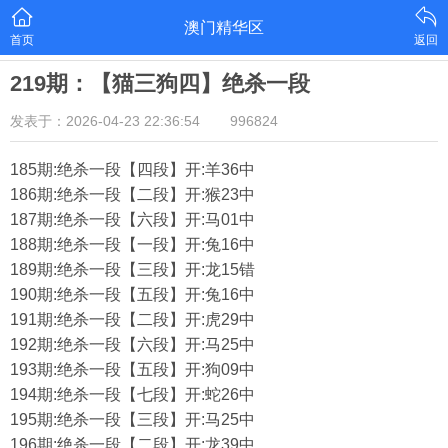
澳门精华区
首页
返回
219期：【猫三狗四】绝杀一段
发表于：2026-04-23 22:36:54
996824
185期:绝杀一段【四段】开:羊36中
186期:绝杀一段【二段】开:猴23中
187期:绝杀一段【六段】开:马01中
188期:绝杀一段【一段】开:兔16中
189期:绝杀一段【三段】开:龙15错
190期:绝杀一段【五段】开:兔16中
191期:绝杀一段【二段】开:虎29中
192期:绝杀一段【六段】开:马25中
193期:绝杀一段【五段】开:狗09中
194期:绝杀一段【七段】开:蛇26中
195期:绝杀一段【三段】开:马25中
196期:绝杀一段【二段】开:龙39中