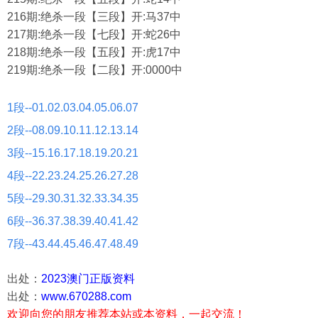
216期:绝杀一段【三段】开:马37中
217期:绝杀一段【七段】开:蛇26中
218期:绝杀一段【五段】开:虎17中
219期:绝杀一段【二段】开:0000中
1段--01.02.03.04.05.06.07
2段--08.09.10.11.12.13.14
3段--15.16.17.18.19.20.21
4段--22.23.24.25.26.27.28
5段--29.30.31.32.33.34.35
6段--36.37.38.39.40.41.42
7段--43.44.45.46.47.48.49
出处：
2023澳门正版资料
出处：
www.670288.com
欢迎向您的朋友推荐本站或本资料，一起交流！