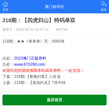
澳门精华区
首页
返回
218期：【四虎归山】特码单双
发表于：2026-04-23 22:37:12
947765
218期：★★《单单单》开：000
0准
出处：
2023澳门正版资料
出处：
www.670288.com
欢迎向您的朋友推荐本站或本资料，一起交流！
下篇：218期:【夜晚归客】八肖选
上篇：218期：【真知灼见】7肖中特
返回首页