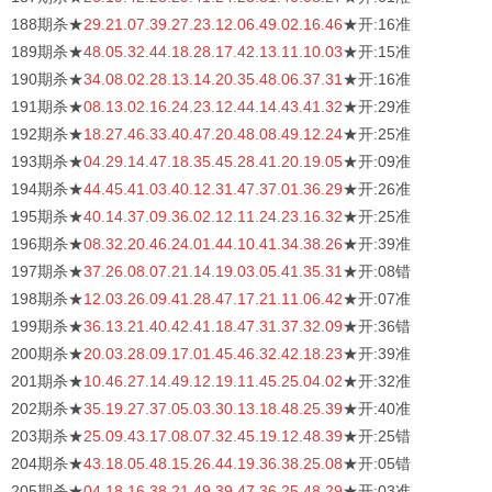
188期杀★
29.21.07.39.27.23.12.06.49.02.16.46
★开:16准
189期杀★
48.05.32.44.18.28.17.42.13.11.10.03
★开:15准
190期杀★
34.08.02.28.13.14.20.35.48.06.37.31
★开:16准
191期杀★
08.13.02.16.24.23.12.44.14.43.41.32
★开:29准
192期杀★
18.27.46.33.40.47.20.48.08.49.12.24
★开:25准
193期杀★
04.29.14.47.18.35.45.28.41.20.19.05
★开:09准
194期杀★
44.45.41.03.40.12.31.47.37.01.36.29
★开:26准
195期杀★
40.14.37.09.36.02.12.11.24.23.16.32
★开:25准
196期杀★
08.32.20.46.24.01.44.10.41.34.38.26
★开:39准
197期杀★
37.26.08.07.21.14.19.03.05.41.35.31
★开:08错
198期杀★
12.03.26.09.41.28.47.17.21.11.06.42
★开:07准
199期杀★
36.13.21.40.42.41.18.47.31.37.32.09
★开:36错
200期杀★
20.03.28.09.17.01.45.46.32.42.18.23
★开:39准
201期杀★
10.46.27.14.49.12.19.11.45.25.04.02
★开:32准
202期杀★
35.19.27.37.05.03.30.13.18.48.25.39
★开:40准
203期杀★
25.09.43.17.08.07.32.45.19.12.48.39
★开:25错
204期杀★
43.18.05.48.15.26.44.19.36.38.25.08
★开:05错
205期杀★
04.18.16.38.21.49.39.47.36.25.48.29
★开:03准