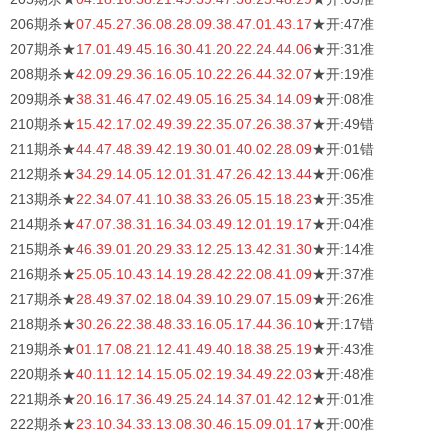
206期杀★
07.45.27.36.08.28.09.38.47.01.43.17
★开:47准
207期杀★
17.01.49.45.16.30.41.20.22.24.44.06
★开:31准
208期杀★
42.09.29.36.16.05.10.22.26.44.32.07
★开:19准
209期杀★
38.31.46.47.02.49.05.16.25.34.14.09
★开:08准
210期杀★
15.42.17.02.49.39.22.35.07.26.38.37
★开:49错
211期杀★
44.47.48.39.42.19.30.01.40.02.28.09
★开:01错
212期杀★
34.29.14.05.12.01.31.47.26.42.13.44
★开:06准
213期杀★
22.34.07.41.10.38.33.26.05.15.18.23
★开:35准
214期杀★
47.07.38.31.16.34.03.49.12.01.19.17
★开:04准
215期杀★
46.39.01.20.29.33.12.25.13.42.31.30
★开:14准
216期杀★
25.05.10.43.14.19.28.42.22.08.41.09
★开:37准
217期杀★
28.49.37.02.18.04.39.10.29.07.15.09
★开:26准
218期杀★
30.26.22.38.48.33.16.05.17.44.36.10
★开:17错
219期杀★
01.17.08.21.12.41.49.40.18.38.25.19
★开:43准
220期杀★
40.11.12.14.15.05.02.19.34.49.22.03
★开:48准
221期杀★
20.16.17.36.49.25.24.14.37.01.42.12
★开:01准
222期杀★
23.10.34.33.13.08.30.46.15.09.01.17
★开:00准