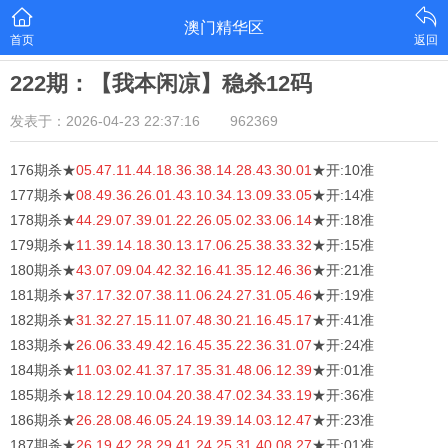
澳门精华区
首页
返回
222期：【我本闲凉】稳杀12码
发表于：2026-04-23 22:37:16
962369
176期杀★
05.47.11.44.18.36.38.14.28.43.30.01
★开:10准
177期杀★
08.49.36.26.01.43.10.34.13.09.33.05
★开:14准
178期杀★
44.29.07.39.01.22.26.05.02.33.06.14
★开:18准
179期杀★
11.39.14.18.30.13.17.06.25.38.33.32
★开:15准
180期杀★
43.07.09.04.42.32.16.41.35.12.46.36
★开:21准
181期杀★
37.17.32.07.38.11.06.24.27.31.05.46
★开:19准
182期杀★
31.32.27.15.11.07.48.30.21.16.45.17
★开:41准
183期杀★
26.06.33.49.42.16.45.35.22.36.31.07
★开:24准
184期杀★
11.03.02.41.37.17.35.31.48.06.12.39
★开:01准
185期杀★
18.12.29.10.04.20.38.47.02.34.33.19
★开:36准
186期杀★
26.28.08.46.05.24.19.39.14.03.12.47
★开:23准
187期杀★
26.19.42.28.29.41.24.25.31.40.08.27
★开:01准