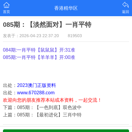
香港精华区
首页
返回
085期：【淡然面对】一肖平特
发表于：2026-04-23 22:37:20
819503
084期:一肖平特【鼠鼠鼠】开:31准
085期:一肖平特【羊羊羊】开:00准
出处：
2023澳门正版资料
出处：
www.670288.com
欢迎向您的朋友推荐本站或本资料，一起交流！
下篇：085期：【一色到底】双色波中
上篇：085期：【最初进化】三肖中特