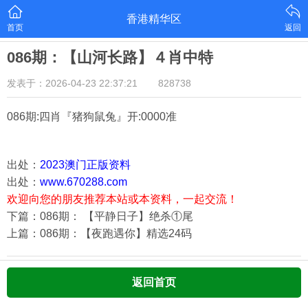
香港精华区
首页
返回
086期：【山河长路】４肖中特
发表于：2026-04-23 22:37:21
828738
086期:四肖『猪狗鼠兔
』开:0000准
出处：
2023澳门正版资料
出处：
www.670288.com
欢迎向您的朋友推荐本站或本资料，一起交流！
下篇：086期： 【平静日子】绝杀①尾
上篇：086期：【夜跑遇你】精选24码
返回首页