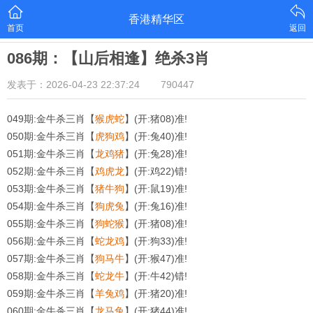
香港精华区
首页
返回
086期：【山后相逢】绝杀3肖
发表于：2026-04-23 22:37:24
790447
049期:金牛杀三肖【
猴虎蛇
】(开:猪08)准!
050期:金牛杀三肖【
虎狗鸡
】(开:兔40)准!
051期:金牛杀三肖【
龙鸡猪
】(开:兔28)准!
052期:金牛杀三肖【
鸡虎龙
】(开:鸡22)错!
053期:金牛杀三肖【
猪牛狗
】(开:鼠19)准!
054期:金牛杀三肖【
狗虎兔
】(开:兔16)准!
055期:金牛杀三肖【
狗蛇猴
】(开:猪08)准!
056期:金牛杀三肖【
蛇龙鸡
】(开:狗33)准!
057期:金牛杀三肖【
狗马牛
】(开:猴47)准!
058期:金牛杀三肖【
蛇龙牛
】(开:牛42)错!
059期:金牛杀三肖【
羊兔鸡
】(开:猪20)准!
060期:金牛杀三肖【
龙马兔
】(开:猪44)准!