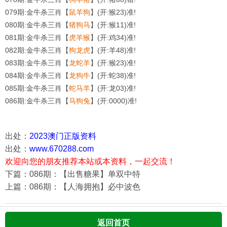
079期:金牛杀三肖【
鼠羊狗
】(开:猴23)准!
080期:金牛杀三肖【
猪狗马
】(开:猴11)准!
081期:金牛杀三肖【
虎羊猴
】(开:鸡34)准!
082期:金牛杀三肖【
狗龙虎
】(开:羊48)准!
083期:金牛杀三肖【
龙蛇羊
】(开:猴23)准!
084期:金牛杀三肖【
龙狗牛
】(开:蛇38)准!
085期:金牛杀三肖【
蛇马羊
】(开:龙03)准!
086期:金牛杀三肖【
马狗兔
】(开:0000)准!
出处：
2023澳门正版资料
出处：
www.670288.com
欢迎向您的朋友推荐本站或本资料，一起交流！
下篇：086期：【出售糖果】单双中特
上篇：086期：【人海拥抱】必中波色
返回首页