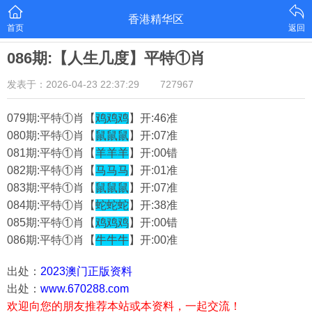
香港精华区
首页
返回
086期:【人生几度】平特①肖
发表于：2026-04-23 22:37:29
727967
079期:平特①肖【
鸡鸡鸡
】开:46准
080期:平特①肖【
鼠鼠鼠
】开:07准
081期:平特①肖【
羊羊羊
】开:00错
082期:平特①肖【
马马马
】开:01准
083期:平特①肖【
鼠鼠鼠
】开:07准
084期:平特①肖【
蛇蛇蛇
】开:38准
085期:平特①肖【
鸡鸡鸡
】开:00错
086期:平特①肖【
牛牛牛
】开:00准
出处：
2023澳门正版资料
出处：
www.670288.com
欢迎向您的朋友推荐本站或本资料，一起交流！