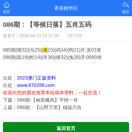
香港精华区
首页
返回
086期：【等候日落】五肖五码
发表于：2026-04-23 22:37:30
707139
085期(猪32)(马25)(
龙
15)(鸡34)(狗21)
开:龙03准
086期(鼠19)(蛇14)(羊36)(猪32)(兔28)
开:0000准
出处：
2023澳门正版资料
出处：
www.670288.com
欢迎向您的朋友推荐本站或本资料，一起交流！
下篇：086期:【袖里藏风】平特一肖
上篇：086期：【山野万里】稳猛六肖
返回首页