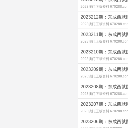
2023澳门正版资料 670288.co
2023212期：东成西就
2023澳门正版资料 670288.co
2023211期：东成西就
2023澳门正版资料 670288.co
2023210期：东成西就
2023澳门正版资料 670288.co
2023209期：东成西就
2023澳门正版资料 670288.co
2023208期：东成西就
2023澳门正版资料 670288.co
2023207期：东成西就
2023澳门正版资料 670288.co
2023206期：东成西就