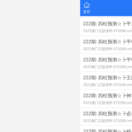
首页
222期: 四柱预测☆┣
2023澳门正版资料 670288.co
222期: 四柱预测☆┣
2023澳门正版资料 670288.co
222期: 四柱预测☆┣
2023澳门正版资料 670288.co
222期: 四柱预测☆┣
2023澳门正版资料 670288.co
222期: 四柱预测☆┣
2023澳门正版资料 670288.co
222期: 四柱预测☆┣
2023澳门正版资料 670288.co
222期: 四柱预测☆┣