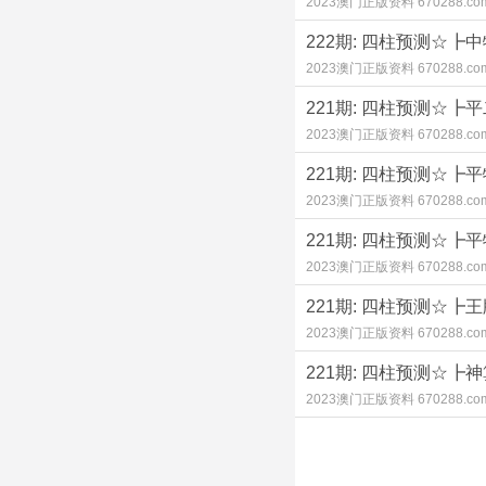
2023澳门正版资料 670288.co
222期: 四柱预测☆┣
2023澳门正版资料 670288.co
221期: 四柱预测☆┣
2023澳门正版资料 670288.co
221期: 四柱预测☆┣
2023澳门正版资料 670288.co
221期: 四柱预测☆┣
2023澳门正版资料 670288.co
221期: 四柱预测☆┣
2023澳门正版资料 670288.co
221期: 四柱预测☆┣
2023澳门正版资料 670288.co