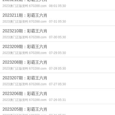
2023澳门正版资料 670288.com
08-01 05:30
2023211期：彩霸王六肖
2023澳门正版资料 670288.com
07-31 05:30
2023210期：彩霸王六肖
2023澳门正版资料 670288.com
07-30 05:30
2023209期：彩霸王六肖
2023澳门正版资料 670288.com
07-29 05:30
2023208期：彩霸王六肖
2023澳门正版资料 670288.com
07-28 05:30
2023207期：彩霸王六肖
2023澳门正版资料 670288.com
07-27 05:30
2023206期：彩霸王六肖
2023澳门正版资料 670288.com
07-26 05:31
2023205期：彩霸王六肖