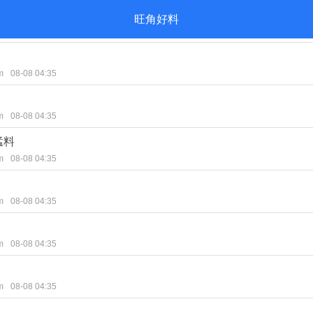
旺角好料
m
08-08 04:35
m
08-08 04:35
猛料
m
08-08 04:35
m
08-08 04:35
m
08-08 04:35
m
08-08 04:35