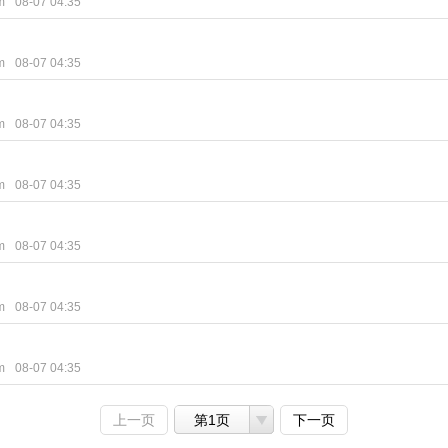
m
08-07 04:35
m
08-07 04:35
m
08-07 04:35
m
08-07 04:35
m
08-07 04:35
m
08-07 04:35
m
08-07 04:35
上一页
第1页
下一页