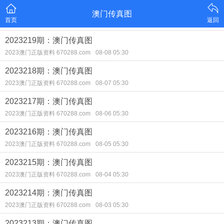
澳门传真图
首页
返回
2023219期：澳门传真图
2023澳门正版资料 670288.com
08-08 05:30
2023218期：澳门传真图
2023澳门正版资料 670288.com
08-07 05:30
2023217期：澳门传真图
2023澳门正版资料 670288.com
08-06 05:30
2023216期：澳门传真图
2023澳门正版资料 670288.com
08-05 05:30
2023215期：澳门传真图
2023澳门正版资料 670288.com
08-04 05:30
2023214期：澳门传真图
2023澳门正版资料 670288.com
08-03 05:30
2023213期：澳门传真图