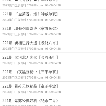
2023澳门正版资料 670288.com
08-09 04:38
221期: 『金菊香』爆〖神威单双〗
2023澳门正版资料 670288.com
08-09 04:38
221期: 城倾创造奇迹《家野辉煌》
2023澳门正版资料 670288.com
08-09 04:38
221期: 斩相思行大运【发财八肖】
2023澳门正版资料 670288.com
08-09 04:38
221期: ㊣河北刀客㊣【金牌杀行】
2023澳门正版资料 670288.com
08-09 04:38
221期: 白夜黑昼稳中【三半单双】
2023澳门正版资料 670288.com
08-09 04:38
221期: 暴殄天物精品【轰杀半波】
2023澳门正版资料 670288.com
08-09 04:38
221期: 紫苏经典好料《绝杀二肖》