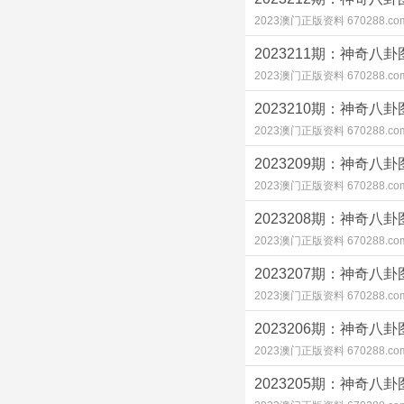
2023澳门正版资料 670288.co
2023211期：神奇八卦
2023澳门正版资料 670288.co
2023210期：神奇八卦
2023澳门正版资料 670288.co
2023209期：神奇八卦
2023澳门正版资料 670288.co
2023208期：神奇八卦
2023澳门正版资料 670288.co
2023207期：神奇八卦
2023澳门正版资料 670288.co
2023206期：神奇八卦
2023澳门正版资料 670288.co
2023205期：神奇八卦