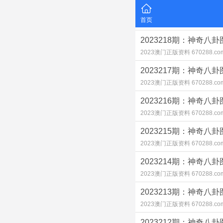
首页
2023218期：神奇八卦
2023澳门正版资料 670288.co
2023217期：神奇八卦
2023澳门正版资料 670288.co
2023216期：神奇八卦
2023澳门正版资料 670288.co
2023215期：神奇八卦
2023澳门正版资料 670288.co
2023214期：神奇八卦
2023澳门正版资料 670288.co
2023213期：神奇八卦
2023澳门正版资料 670288.co
2023212期：神奇八卦