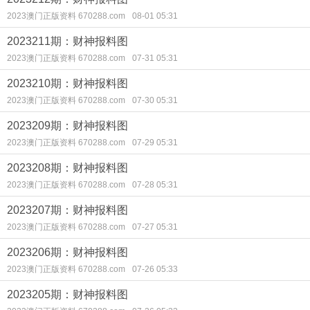
2023澳门正版资料 670288.com
08-01 05:31
2023211期：财神报料图
2023澳门正版资料 670288.com
07-31 05:31
2023210期：财神报料图
2023澳门正版资料 670288.com
07-30 05:31
2023209期：财神报料图
2023澳门正版资料 670288.com
07-29 05:31
2023208期：财神报料图
2023澳门正版资料 670288.com
07-28 05:31
2023207期：财神报料图
2023澳门正版资料 670288.com
07-27 05:31
2023206期：财神报料图
2023澳门正版资料 670288.com
07-26 05:33
2023205期：财神报料图