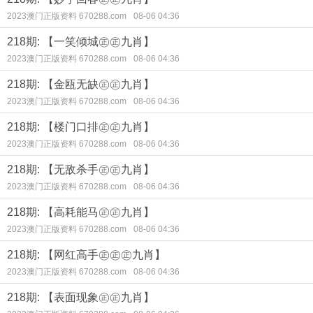
2023澳门正版资料 670288.com
08-06 04:36
218期: 【一笑倾城㊣㊣九肖】
2023澳门正版资料 670288.com
08-06 04:36
218期: 【金瓯无缺㊣㊣九肖】
2023澳门正版资料 670288.com
08-06 04:36
218期: 【楼门口排㊣㊣九肖】
2023澳门正版资料 670288.com
08-06 04:36
218期: 【无敌杀手㊣㊣九肖】
2023澳门正版资料 670288.com
08-06 04:36
218期: 【高耗能马㊣㊣九肖】
2023澳门正版资料 670288.com
08-06 04:36
218期: 【网红高手㊣㊣㊣九肖】
2023澳门正版资料 670288.com
08-06 04:36
218期: 【表面现象㊣㊣九肖】