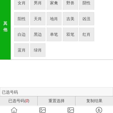
女肖
男肖
家禽
野兽
阴性
阳性
天肖
地肖
吉美
凶丑
其
他
白边
黑边
单笔
双笔
红肖
蓝肖
绿肖
已选号码
已选号码(
0
)
重置选择
复制结果