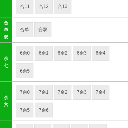
合11
合12
合13
合
合单
合双
单
双
6余0
6余1
6余2
6余3
6余4
余
七
6余5
7余0
7余1
7余2
7余3
7余4
余
六
7余5
7余6