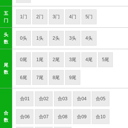
五
1门
2门
3门
4门
5门
门
头
0头
1头
2头
3头
4头
数
0尾
1尾
2尾
3尾
4尾
5尾
尾
数
6尾
7尾
8尾
9尾
合01
合02
合03
合04
合05
合
合06
合07
合08
合09
合10
数